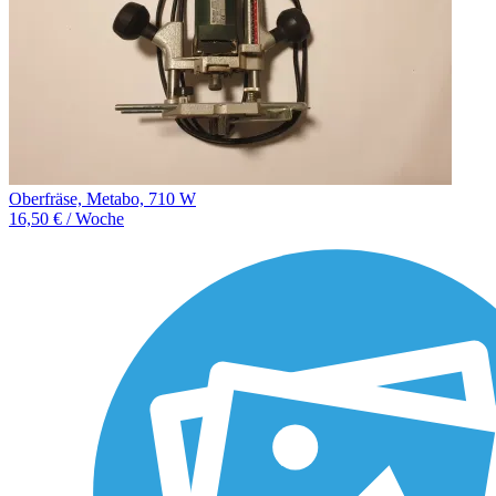
Oberfräse, Metabo, 710 W
16,50 € / Woche