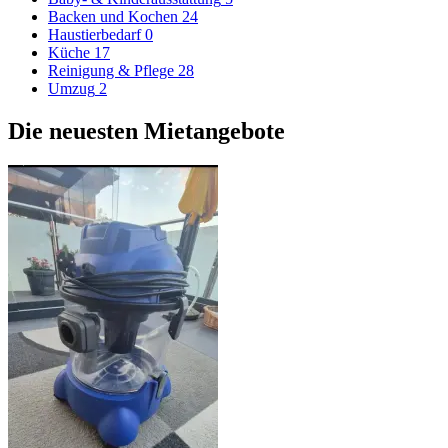
Backen und Kochen
24
Haustierbedarf
0
Küche
17
Reinigung & Pflege
28
Umzug
2
Die neuesten Mietangebote