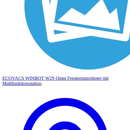
ECOVACS WINBOT W2S Omni Fensterputzroboter mit
Multifunktionsstation,