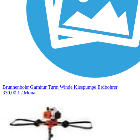
Brunnenbohr Garnitur Turm Winde Kiespumpe Erdbohrer
330,00 € / Monat