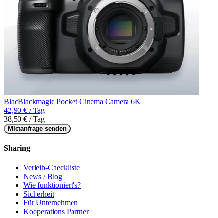
BlacBlackmagic Pocket Cinema Camera 6K
42,90 € / Tag
38,50 € / Tag
Mietanfrage senden
Sharing
Verleih-Checkliste
News / Blog
Wie funktioniert's?
Sicherheit
Für Unternehmen
Kooperations Partner