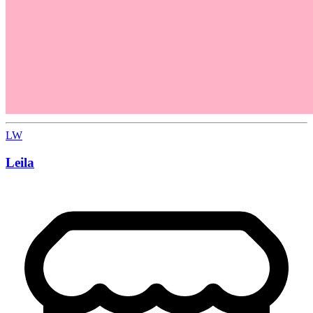
LW
Leila