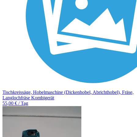
Tischkreissäge, Hobelmaschine (Dickenhobel, Abrichthobel), Fräse,
Langlochfräse Kombigerät
55,00 € / Tag