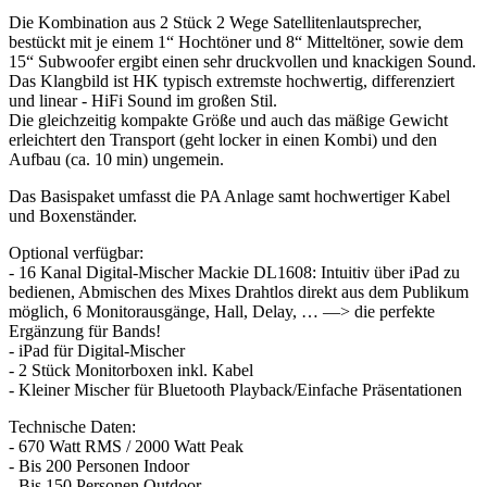
Die Kombination aus 2 Stück 2 Wege Satellitenlautsprecher,
bestückt mit je einem 1“ Hochtöner und 8“ Mitteltöner, sowie dem
15“ Subwoofer ergibt einen sehr druckvollen und knackigen Sound.
Das Klangbild ist HK typisch extremste hochwertig, differenziert
und linear - HiFi Sound im großen Stil.
Die gleichzeitig kompakte Größe und auch das mäßige Gewicht
erleichtert den Transport (geht locker in einen Kombi) und den
Aufbau (ca. 10 min) ungemein.
Das Basispaket umfasst die PA Anlage samt hochwertiger Kabel
und Boxenständer.
Optional verfügbar:
- 16 Kanal Digital-Mischer Mackie DL1608: Intuitiv über iPad zu
bedienen, Abmischen des Mixes Drahtlos direkt aus dem Publikum
möglich, 6 Monitorausgänge, Hall, Delay, … —> die perfekte
Ergänzung für Bands!
- iPad für Digital-Mischer
- 2 Stück Monitorboxen inkl. Kabel
- Kleiner Mischer für Bluetooth Playback/Einfache Präsentationen
Technische Daten:
- 670 Watt RMS / 2000 Watt Peak
- Bis 200 Personen Indoor
- Bis 150 Personen Outdoor