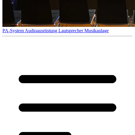
PA-System
Audioausrüstung
Lautsprecher
Musikanlage