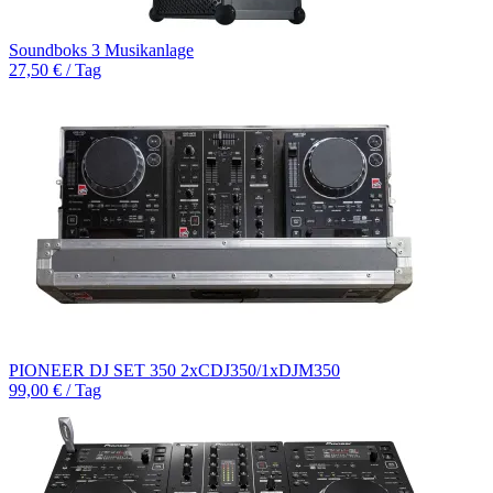
Soundboks 3 Musikanlage
27,50 € / Tag
PIONEER DJ SET 350 2xCDJ350/1xDJM350
99,00 € / Tag