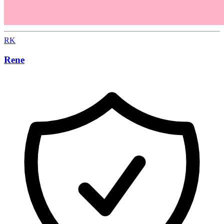
RK
Rene