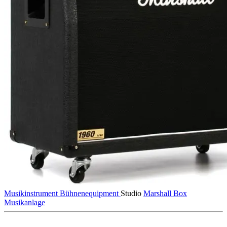
Musikinstrument
Bühnenequipment
Studio
Marshall
Box
Musikanlage