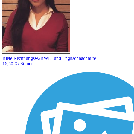
Biete Rechnungsw./BWL- und Englischnachhilfe
16,50 € / Stunde