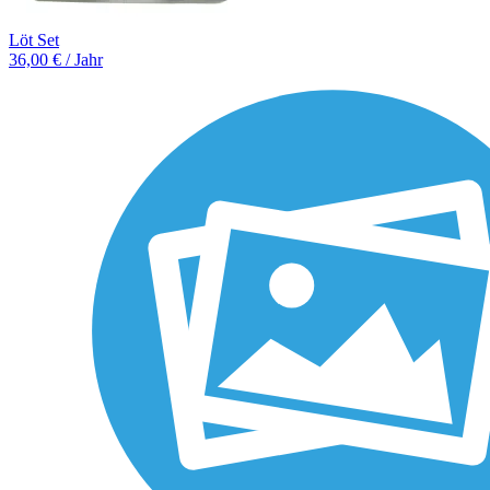
Löt Set
36,00 € / Jahr