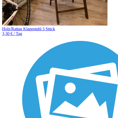
Holz/Rattan Klappstuhl 3 Stück
3,30 € / Tag