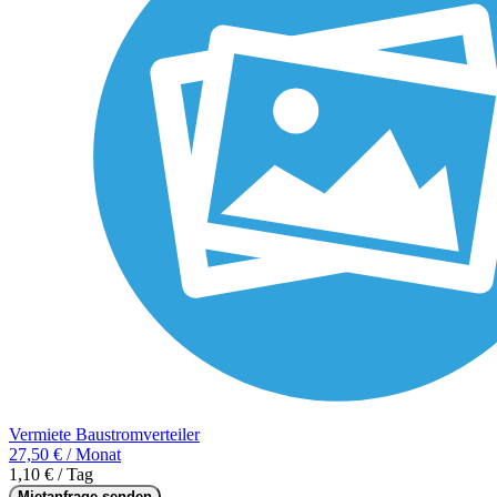
Vermiete Baustromverteiler
27,50 € / Monat
1,10 € / Tag
Mietanfrage senden