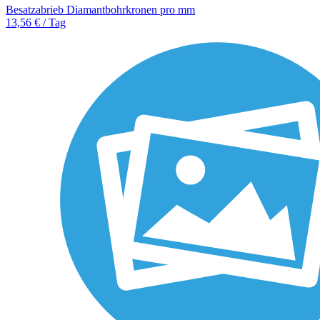
Besatzabrieb Diamantbohrkronen pro mm
13,56 € / Tag