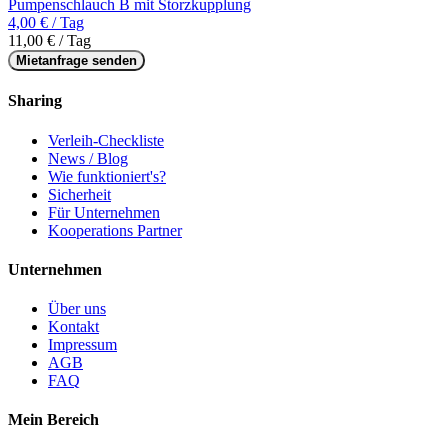
Pumpenschlauch B mit Storzkupplung
4,00 € / Tag
11,00 € / Tag
Mietanfrage senden
Sharing
Verleih-Checkliste
News / Blog
Wie funktioniert's?
Sicherheit
Für Unternehmen
Kooperations Partner
Unternehmen
Über uns
Kontakt
Impressum
AGB
FAQ
Mein Bereich