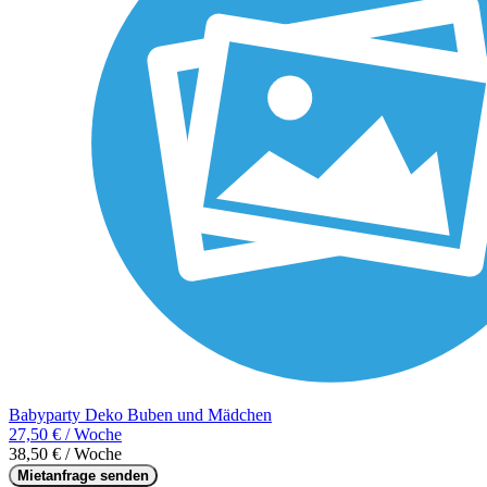
Babyparty Deko Buben und Mädchen
27,50 € / Woche
38,50 € / Woche
Mietanfrage senden