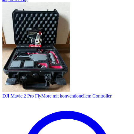
DJI Mavic 2 Pro FlyMore mit konventionellem Controller