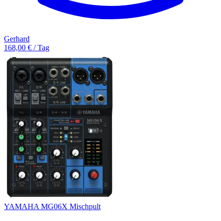
Gerhard
168,00 € / Tag
YAMAHA MG06X Mischpult