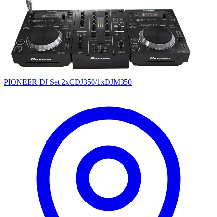
PIONEER DJ Set 2xCDJ350/1xDJM350