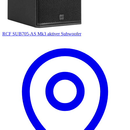
RCF SUB705-AS Mk3 aktiver Subwoofer