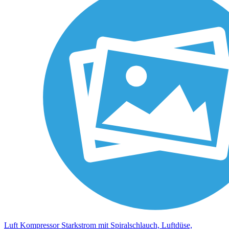
Luft Kompressor Starkstrom mit Spiralschlauch, Luftdüse,