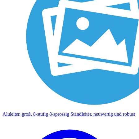
Aluleiter, groß, 8-stufig 8-sprossig Standleiter, neuwertig und robust