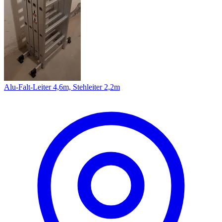
Alu-Falt-Leiter 4,6m, Stehleiter 2,2m