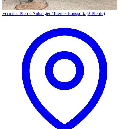
Vermiete Pferde Anhänger / Pferde Transport. (2-Pferde)