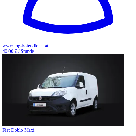
www.mg-botendienst.at
40,00 € / Stunde
Fiat Doblo Maxi