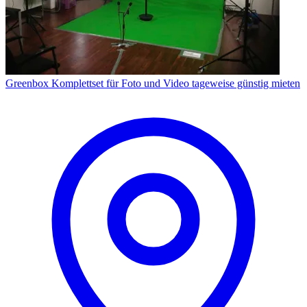
Greenbox Komplettset für Foto und Video tageweise günstig mieten