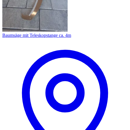
Baumsäge mit Teleskopstange ca. 4m