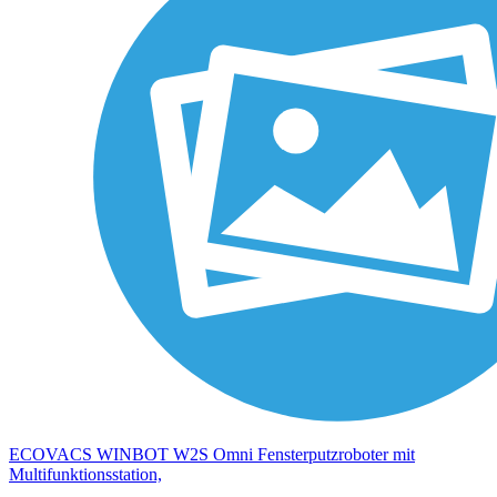
ECOVACS WINBOT W2S Omni Fensterputzroboter mit
Multifunktionsstation,