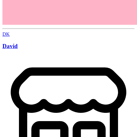
DK
David