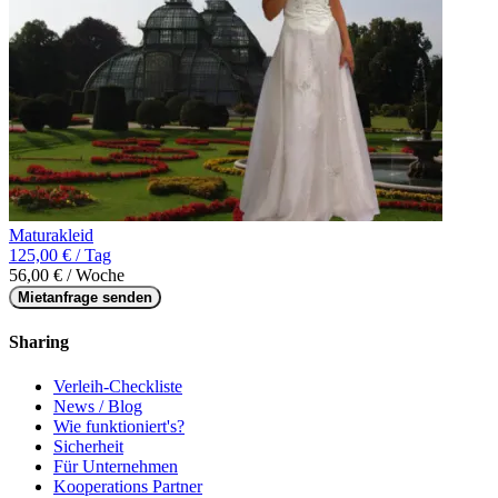
Maturakleid
125,00 € / Tag
56,00 € / Woche
Mietanfrage senden
Sharing
Verleih-Checkliste
News / Blog
Wie funktioniert's?
Sicherheit
Für Unternehmen
Kooperations Partner