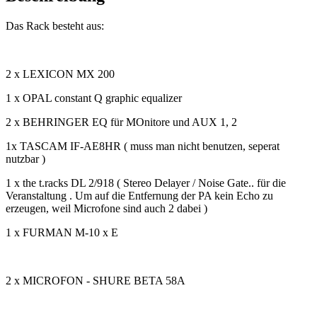
Das Rack besteht aus:
2 x LEXICON MX 200
1 x OPAL constant Q graphic equalizer
2 x BEHRINGER EQ für MOnitore und AUX 1, 2
1x TASCAM IF-AE8HR ( muss man nicht benutzen, seperat
nutzbar )
1 x the t.racks DL 2/918 ( Stereo Delayer / Noise Gate.. für die
Veranstaltung . Um auf die Entfernung der PA kein Echo zu
erzeugen, weil Microfone sind auch 2 dabei )
1 x FURMAN M-10 x E
2 x MICROFON - SHURE BETA 58A