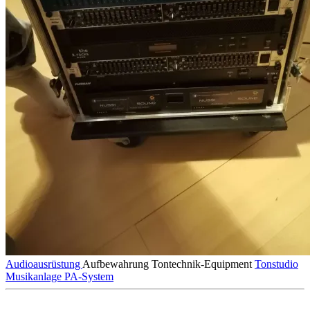
Audioausrüstung
Aufbewahrung
Tontechnik-Equipment
Tonstudio
Musikanlage
PA-System