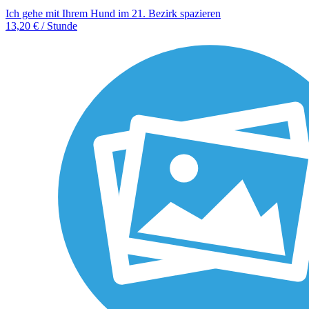
Ich gehe mit Ihrem Hund im 21. Bezirk spazieren
13,20 € / Stunde