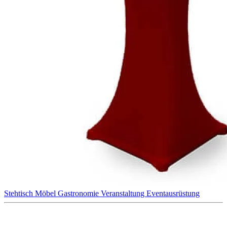
Stehtisch
Möbel
Gastronomie
Veranstaltung
Eventausrüstung