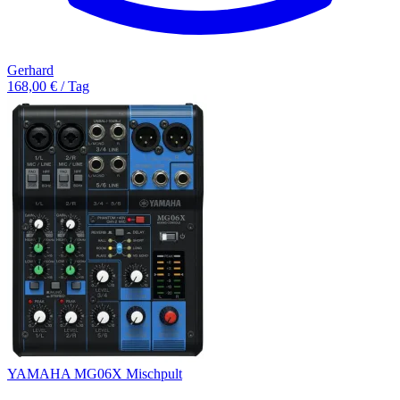
Gerhard
168,00 € / Tag
YAMAHA MG06X Mischpult