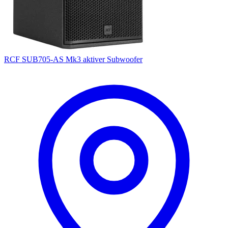
RCF SUB705-AS Mk3 aktiver Subwoofer