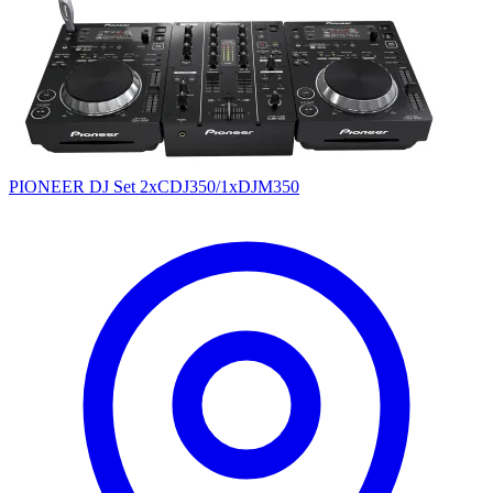
PIONEER DJ Set 2xCDJ350/1xDJM350