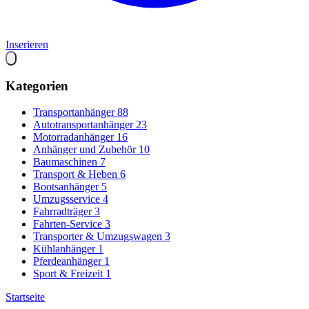
Inserieren
Kategorien
Transportanhänger
88
Autotransportanhänger
23
Motorradanhänger
16
Anhänger und Zubehör
10
Baumaschinen
7
Transport & Heben
6
Bootsanhänger
5
Umzugsservice
4
Fahrradträger
3
Fahrten-Service
3
Transporter & Umzugswagen
3
Kühlanhänger
1
Pferdeanhänger
1
Sport & Freizeit
1
Startseite