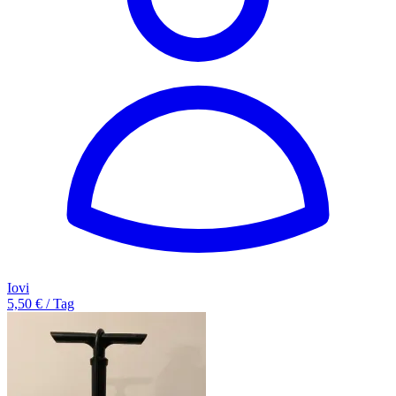
Iovi
5,50 € / Tag