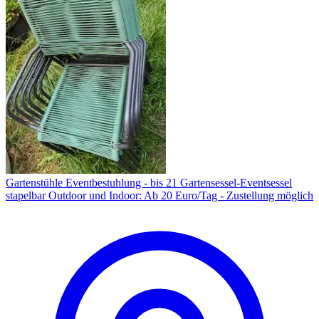
Gartenstühle Eventbestuhlung - bis 21 Gartensessel-Eventsessel
stapelbar Outdoor und Indoor: Ab 20 Euro/Tag - Zustellung möglich