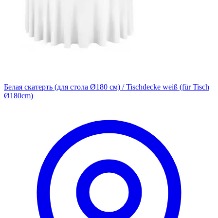
Белая скатерть (для стола Ø180 см) / Tischdecke weiß (für Tisch
Ø180cm)