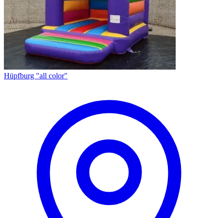
Hüpfburg "all color"