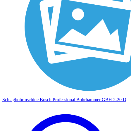
Schlagbohrmschine Bosch Professional Bohrhammer GBH 2-20 D