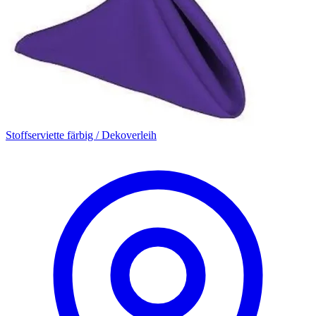
Stoffserviette färbig / Dekoverleih