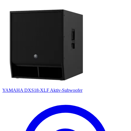
YAMAHA DXS18-XLF Aktiv-Subwoofer