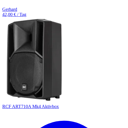
Gerhard
42,00 € / Tag
RCF ART710A Mk4 Aktivbox