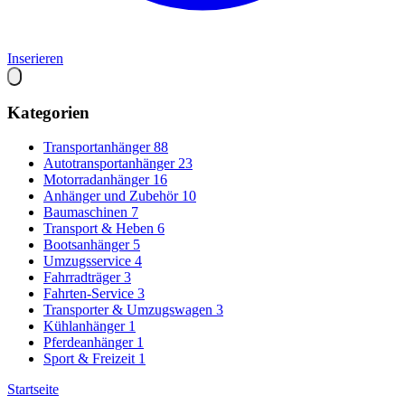
Inserieren
Kategorien
Transportanhänger
88
Autotransportanhänger
23
Motorradanhänger
16
Anhänger und Zubehör
10
Baumaschinen
7
Transport & Heben
6
Bootsanhänger
5
Umzugsservice
4
Fahrradträger
3
Fahrten-Service
3
Transporter & Umzugswagen
3
Kühlanhänger
1
Pferdeanhänger
1
Sport & Freizeit
1
Startseite