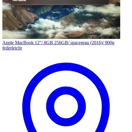
Apple MacBook 12"/ 8GB 256GB/ spacegrau (2016)/ 900g
federleicht