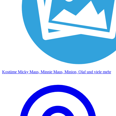
Kostüme Micky Maus, Minnie Maus, Minion, Olaf und viele mehr