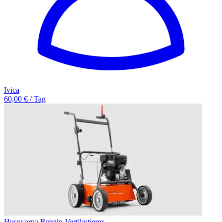
Ivica
60,00 € / Tag
Husqvarna Benzin-Vertikutierer