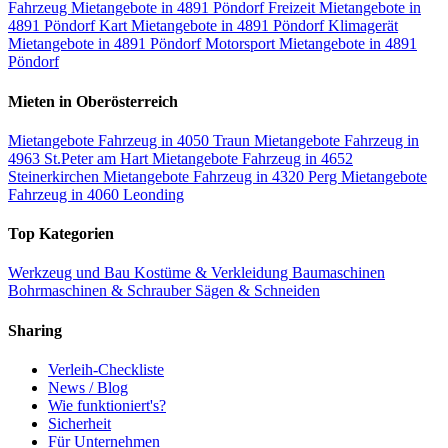
Fahrzeug Mietangebote in 4891 Pöndorf
Freizeit Mietangebote in
4891 Pöndorf
Kart Mietangebote in 4891 Pöndorf
Klimagerät
Mietangebote in 4891 Pöndorf
Motorsport Mietangebote in 4891
Pöndorf
Mieten in Oberösterreich
Mietangebote Fahrzeug in 4050 Traun
Mietangebote Fahrzeug in
4963 St.Peter am Hart
Mietangebote Fahrzeug in 4652
Steinerkirchen
Mietangebote Fahrzeug in 4320 Perg
Mietangebote
Fahrzeug in 4060 Leonding
Top Kategorien
Werkzeug und Bau
Kostüme & Verkleidung
Baumaschinen
Bohrmaschinen & Schrauber
Sägen & Schneiden
Sharing
Verleih-Checkliste
News / Blog
Wie funktioniert's?
Sicherheit
Für Unternehmen