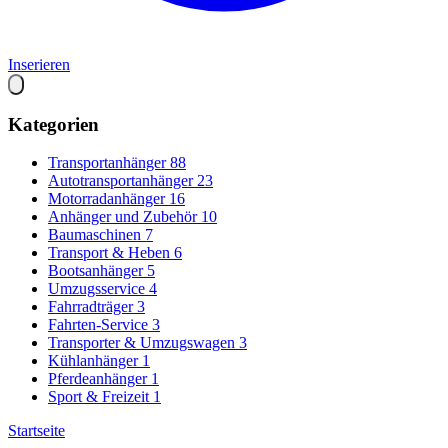
Inserieren
Kategorien
Transportanhänger
88
Autotransportanhänger
23
Motorradanhänger
16
Anhänger und Zubehör
10
Baumaschinen
7
Transport & Heben
6
Bootsanhänger
5
Umzugsservice
4
Fahrradträger
3
Fahrten-Service
3
Transporter & Umzugswagen
3
Kühlanhänger
1
Pferdeanhänger
1
Sport & Freizeit
1
Startseite